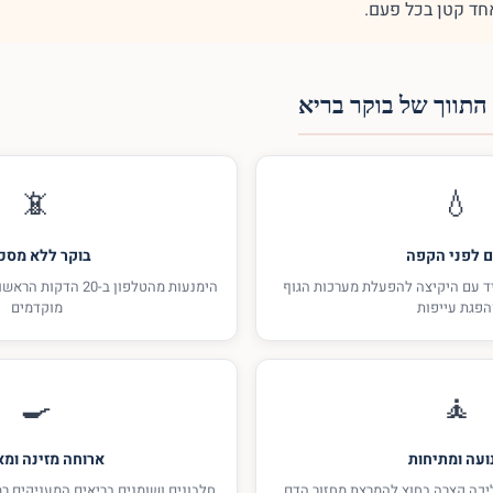
חד קטן בכל פעם.
התווך של בוקר בריא
📵
💧
ם לפני הקפה
בוקר ללא מסכ
ד עם היקיצה להפעלת מערכות הגוף
הימנעות מהטלפון ב-20
הפגת עייפות
מוקדמים
🍳
🧘
ועה ומתיחות
ארוחה מזינה ומא
ליכה קצרה בחוץ להמרצת מחזור הדם
חלבונים ושומנים בריאים המעניקים רמ