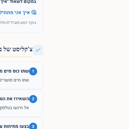
במקום לשאול "איך א
🤔 איך אני מתחיל
בוקר רגוע מוביל להחלט
צ'קליסט של ב
✅
שתו כוס מים מ
1
שתו מים פושרים 
השאירו את הטל
2
אל תיגעו בטלפון הנייד ב-20 הדקות הראשונות ליד המיטה. העני
בצעו מתיחות עד
3