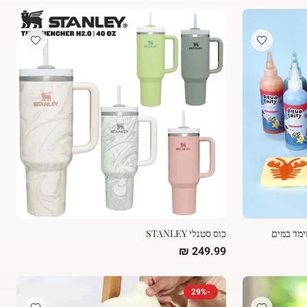
ימד במים
כוס סטנלי STANLEY
29
%
-