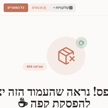
קולקציות
מבצעים
כל המוצרים
שגיאה 404
ס! נראה שהעמוד הזה י
להפסקת קפה ☕