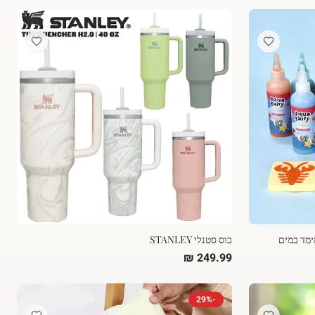
ימד במים
כוס סטנלי STANLEY
29
%
-