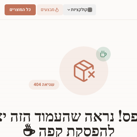
קולקציות
מבצעים
כל המוצרים
שגיאה 404
ס! נראה שהעמוד הזה י
להפסקת קפה ☕