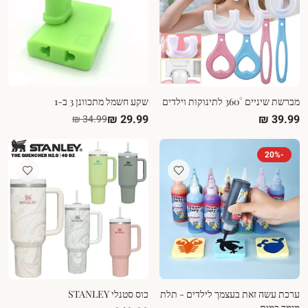
מברשת שיניים 360° לתינוקות וילדים
שקע חשמל מתכוונן 3 ב-1
20
%
-
ערכת עשה זאת בעצמך לילדים - תלת
כוס סטנלי STANLEY
מימד במים