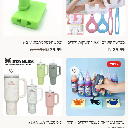
מברשת שיניים 360° לתינוקות וילדים
שקע חשמל מתכוונן 3 ב-1
20
%
-
ערכת עשה זאת בעצמך לילדים - תלת
כוס סטנלי STANLEY
מימד במים