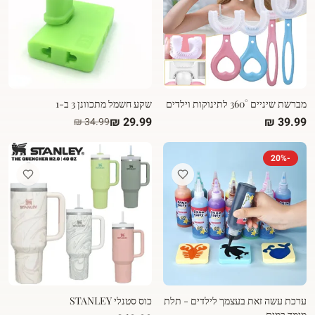
מברשת שיניים 360° לתינוקות וילדים
שקע חשמל מתכוונן 3 ב-1
20
%
-
ערכת עשה זאת בעצמך לילדים - תלת
כוס סטנלי STANLEY
מימד במים