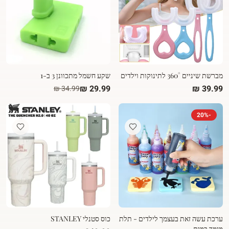
מברשת שיניים 360° לתינוקות וילדים
שקע חשמל מתכוונן 3 ב-1
20
%
-
ערכת עשה זאת בעצמך לילדים - תלת
כוס סטנלי STANLEY
מימד במים