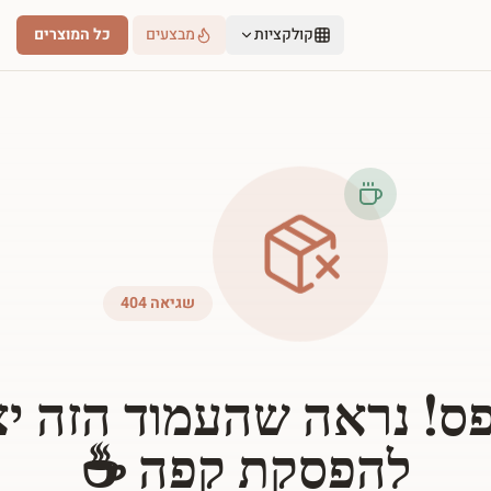
קולקציות
מבצעים
כל המוצרים
שגיאה 404
ס! נראה שהעמוד הזה י
להפסקת קפה ☕