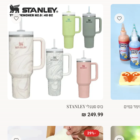
ימד במים
כוס סטנלי STANLEY
29
%
-