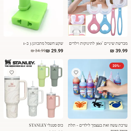
מברשת שיניים 360° לתינוקות וילדים
שקע חשמל מתכוונן 3 ב-1
20
%
-
ערכת עשה זאת בעצמך לילדים - תלת
כוס סטנלי STANLEY
מימד במים